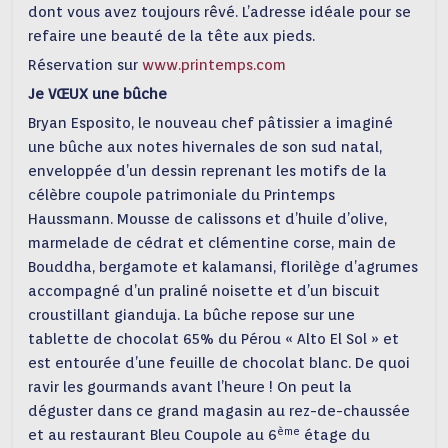
dont vous avez toujours rêvé. L’adresse idéale pour se
refaire une beauté de la tête aux pieds.
Réservation sur
www.printemps.com
Je VŒUX une bûche
Bryan Esposito, le nouveau chef pâtissier a imaginé
une bûche aux notes hivernales de son sud natal,
enveloppée d’un dessin reprenant les motifs de la
célèbre coupole patrimoniale du Printemps
Haussmann. Mousse de calissons et d’huile d’olive,
marmelade de cédrat et clémentine corse, main de
Bouddha, bergamote et kalamansi, florilège d’agrumes
accompagné d’un praliné noisette et d’un biscuit
croustillant gianduja. La bûche repose sur une
tablette de chocolat 65% du Pérou « Alto El Sol » et
est entourée d’une feuille de chocolat blanc. De quoi
ravir les gourmands avant l’heure ! On peut la
déguster dans ce grand magasin au rez-de-chaussée
ème
et au restaurant Bleu Coupole au 6
étage du