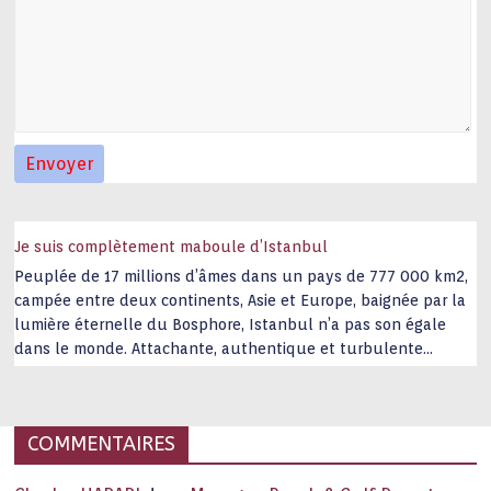
Je suis complètement maboule d’Istanbul
Peuplée de 17 millions d’âmes dans un pays de 777 000 km2,
campée entre deux continents, Asie et Europe, baignée par la
lumière éternelle du Bosphore, Istanbul n’a pas son égale
dans le monde. Attachante, authentique et turbulente
capitale historique Son look, sa culture, ses monuments, sa
joie de vivre étonnent. Exit … monotonie et
…
COMMENTAIRES