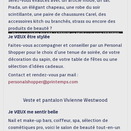
Serez-vous exaucés avec un article mode, un sac
Prada, un élégant chapeau, une robe du soir
scintillante, une paire de chaussures Carel, des
accessoires kitch ou branchés, strass ou encore des
produits de beauté ?
Chapeau violet DILARA LATROUX et Mickey argent LEBLOND
Cache-oreille rose et robe
Sacs PRADA en satin à
Sac gold NAT-NIM, Sac Seau,
Top et jupe vert ROCHAS
Je
VŒUX
être stylée
Jean GESTUZ
cristaux
DELIENNE
Sac Prada, Pochette en cuir
Faites-vous accompagner et conseiller par un Personal
craquelé SAISON 1865
Shopper pour le choix d’une tenue de soirée, de votre
décoration du sapin, de votre table de fêtes ou une
sélection d’idées cadeaux.
Contact et rendez-vous par mail :
personalshopper@printemps.com
Veste et pantalon Vivienne Westwood
Je VŒUX me sentir belle
Nail et make-up bars, coiffeur, spa, sélection de
cosmétiques pro, voici le salon de beauté tout-en-un