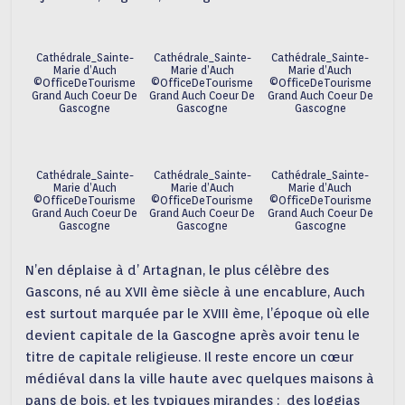
Cathédrale_Sainte-
Cathédrale_Sainte-
Cathédrale_Sainte-
Marie d’Auch
Marie d’Auch
Marie d’Auch
©OfficeDeTourisme
©OfficeDeTourisme
©OfficeDeTourisme
Grand Auch Coeur De
Grand Auch Coeur De
Grand Auch Coeur De
Gascogne
Gascogne
Gascogne
Cathédrale_Sainte-
Cathédrale_Sainte-
Cathédrale_Sainte-
Marie d’Auch
Marie d’Auch
Marie d’Auch
©OfficeDeTourisme
©OfficeDeTourisme
©OfficeDeTourisme
Grand Auch Coeur De
Grand Auch Coeur De
Grand Auch Coeur De
Gascogne
Gascogne
Gascogne
N’en déplaise à d’ Artagnan, le plus célèbre des
Gascons, né au XVII ème siècle à une encablure, Auch
est surtout marquée par le XVIII ème, l’époque où elle
devient capitale de la Gascogne après avoir tenu le
titre de capitale religieuse. Il reste encore un cœur
médiéval dans la ville haute avec quelques maisons à
pans de bois, et les typiques mirandes : des loggias