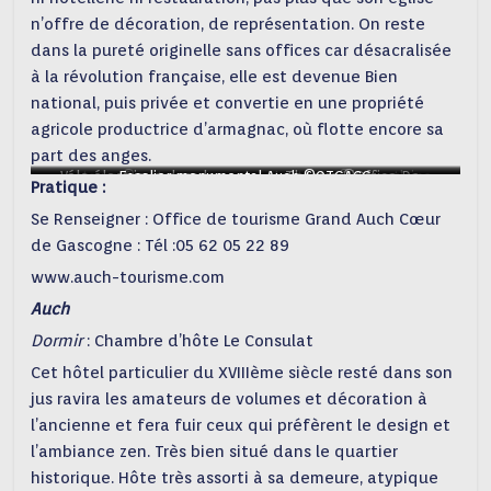
n’offre de décoration, de représentation. On reste
dans la pureté originelle sans offices car désacralisée
à la révolution française, elle est devenue Bien
national, puis privée et convertie en une propriété
agricole productrice d’armagnac, où flotte encore sa
part des anges.
Lectoure ©metapoppe
Vélo électrique dans le
Escalier monumental Auch ©OTGACG
Lectoure-©laurentlaine
Theatre ©Office De
Pratique :
Gers_Castera-Verduzan
Tourisme Grand Auch Coeur
Se Renseigner : Office de tourisme Grand Auch Cœur
©Office de Tourisme Grand
De Gascogne
Auch Coeur de Gascogne
de Gascogne : Tél :05 62 05 22 89
www.auch-tourisme.com
Auch
Dormir
: Chambre d’hôte Le Consulat
Cet hôtel particulier du XVIIIème siècle resté dans son
jus ravira les amateurs de volumes et décoration à
l’ancienne et fera fuir ceux qui préfèrent le design et
l’ambiance zen. Très bien situé dans le quartier
historique. Hôte très assorti à sa demeure, atypique