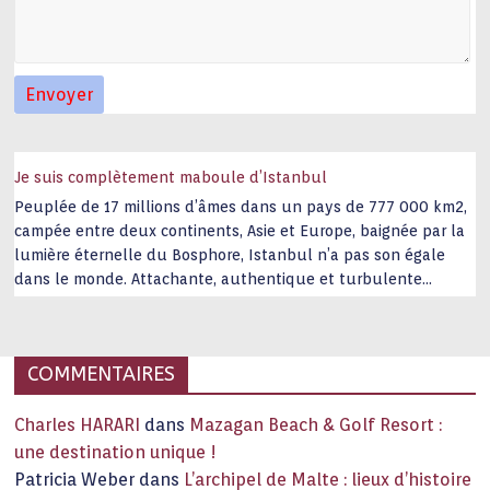
Je suis complètement maboule d’Istanbul
Peuplée de 17 millions d’âmes dans un pays de 777 000 km2,
campée entre deux continents, Asie et Europe, baignée par la
lumière éternelle du Bosphore, Istanbul n’a pas son égale
dans le monde. Attachante, authentique et turbulente
capitale historique Son look, sa culture, ses monuments, sa
joie de vivre étonnent. Exit … monotonie et
…
COMMENTAIRES
Charles HARARI
dans
Mazagan Beach & Golf Resort :
une destination unique !
Patricia Weber
dans
L’archipel de Malte : lieux d’histoire