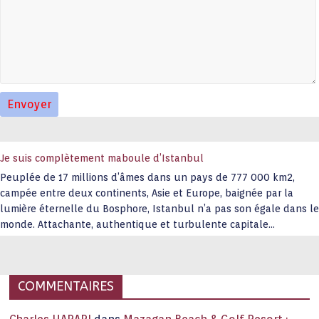
Je suis complètement maboule d’Istanbul
Peuplée de 17 millions d’âmes dans un pays de 777 000 km2,
campée entre deux continents, Asie et Europe, baignée par la
lumière éternelle du Bosphore, Istanbul n’a pas son égale dans le
monde. Attachante, authentique et turbulente capitale
historique Son look, sa culture, ses monuments, sa joie de vivre
étonnent. Exit … monotonie et
…
COMMENTAIRES