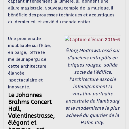
captant intensément la lumière, lui donnent une
allure magistrale. Nouveau temple de la musique, il
bénéficie des prouesses techniques et acoustiques
du dernier cri, et envié du monde entier.
Une promenade
inoubliable sur l’Elbe,
©Jörg Modrow
Dressé sur
en barge, offre le
d’anciens entrepôts en
meilleur aperçu de
briques rouges, solide
cette architecture
socle de l’édifice,
élancée,
l’architecture associe
spectaculaire et
intelligemment la
innovante.
vocation portuaire
Le Johannes
ancestrale de Hambourg
Brahms Concert
et le modernisme le plus
Hall,
Valentinestrasse,
achevé du quartier de la
élégant et
Hafen City.