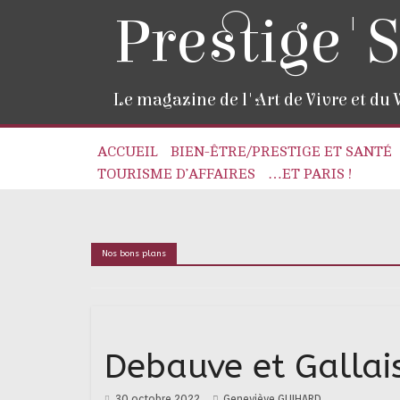
Prestige'S
Le magazine de l'Art de Vivre et du
ACCUEIL
BIEN-ÊTRE/PRESTIGE ET SANTÉ
TOURISME D’AFFAIRES
…ET PARIS !
Nos bons plans
Debauve et Gallais
30 octobre 2022
Geneviève GUIHARD