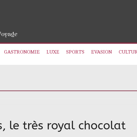
 Voyage
GASTRONOMIE
LUXE
SPORTS
EVASION
CULTU
, le très royal chocolat