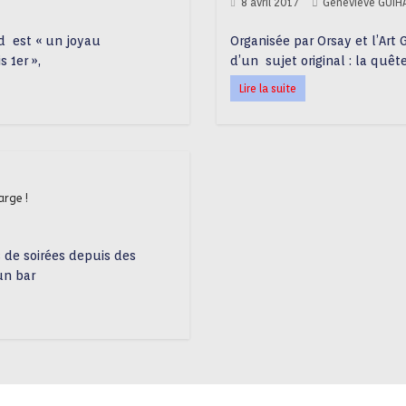
8 avril 2017
Geneviève GUIH
d est « un joyau
Organisée par Orsay et l’Art G
 1er »,
d’un sujet original : la quêt
Lire la suite
arge !
 de soirées depuis des
un bar