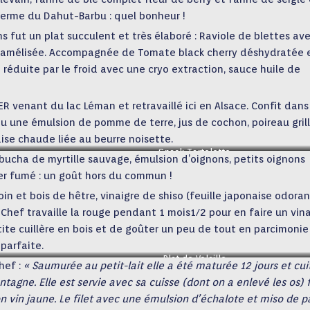
ferme du Dahut-Barbu : quel bonheur !
s fut un plat succulent et très élaboré : Raviole de blettes av
u caramélisée. Accompagnée de Tomate black cherry déshydratée 
éduite par le froid avec une cryo extraction, sauce huile de
R venant du lac Léman et retravaillé ici en Alsace. Confit dans
eu une émulsion de pomme de terre, jus de cochon, poireau gril
ise chaude liée au beurre noisette.
Snack Tartelette
cha de myrtille sauvage, émulsion d’oignons, petits oignons
er fumé : un goût hors du commun !
n et bois de hêtre, vinaigre de shiso (feuille japonaise odora
 Chef travaille la rouge pendant 1 mois1/2 pour en faire un vin
tite cuillère en bois et de goûter un peu de tout en parcimonie
parfaite.
Plat de Volaille
hef :
« Saumurée au petit-lait elle a été maturée 12 jours et cui
tagne. Elle est servie avec sa cuisse (dont on a enlevé les os) 
n vin jaune. Le filet avec une émulsion d’échalote et miso de p