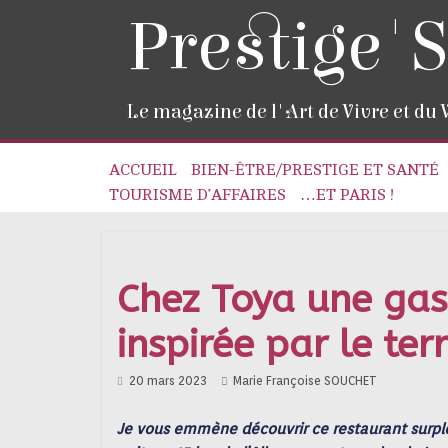
Prestige'S
Le magazine de l'Art de Vivre et du
ACCUEIL
BIEN-ÊTRE/PRESTIGE ET SANTÉ
TOURISME D’AFFAIRES
…ET PARIS !
Chez Toya une ga
inspirée par le ter
20 mars 2023
Marie Françoise SOUCHET
Je vous emmène découvrir ce restaurant surpl