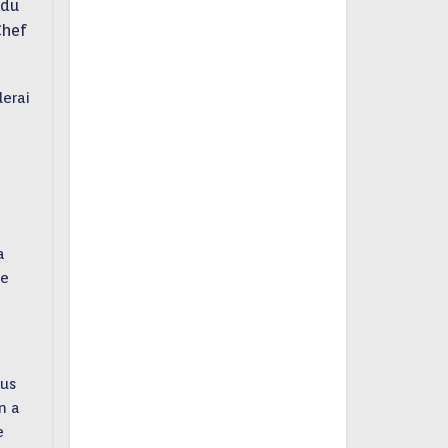
du
Chef
lerai
a
me
ous
n a
e