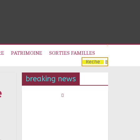
RE
PATRIMOINE
SORTIES FAMILLES
breaking news
e