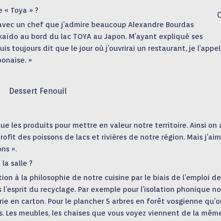
 « Toya » ?
e avec un chef que j’admire beaucoup Alexandre Bourdas
okkaïdo au bord du lac TOYA au Japon. M’ayant expliqué ses
 toujours dit que le jour où j’ouvrirai un restaurant, je l’appel
ponaise. »
Dessert Fenouil
ue les produits pour mettre en valeur notre territoire. Ainsi on 
profit des poissons de lacs et rivières de notre région. Mais j’ai
ns ».
a salle ?
on à la philosophie de notre cuisine par le biais de l’emploi de
 l’esprit du recyclage. Par exemple pour l’isolation phonique n
ie en carton. Pour le plancher 5 arbres en forêt vosgienne qu’o
. Les meubles, les chaises que vous voyez viennent de la mêm