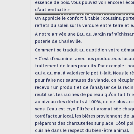
essence de bois. Vous pouvez voir encore l’éco
d’authenticité »
Déco naturelle tubes et bois de région
On apprécie le confort à table : coussins, port
reflets du soleil sur la verdure entre terre et e
A notre arrivée une Eau du Jardin rafraîchissa
poterie de Charleville.
Comment se traduit au quotidien votre démar
« C’est d’examiner avec nos producteurs locaux
traitement de leurs produits. Par exemple : pou
qui a du mal à valoriser le petit-lait. Nous le 
pour faire nos saumures de viande, on récupère
recevoir un produit et de l’analyser de la raci
réutiliser. Les racines de poireau qu’on fait fr
au niveau des déchets à 100%, de ne plus acc
sens. L’eau est cryo filtrée et aromatisée chaq
torréfacteur local, les bières proviennent de l
préparons des charcuteries sur place. Côté po
cuisiné dans le respect du bien-être animal.