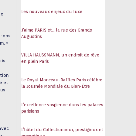
108
Les nouveaux enjeux du luxe
de
J’aime PARIS et… la rue des Grands
: nos
Augustins
m. »
VILLA HAUSSMANN, un endroit de rêve
ais
en plein Paris
ation
Le Royal Monceau-Raffles Paris célèbre
é et
la Journée Mondiale du Bien-Être
sus
L’excellence vosgienne dans les palaces
parisiens
avec
L’hôtel du Collectionneur, prestigieux et
 et