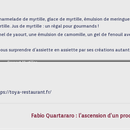
armelade de myrtille, glace de myrtille, émulsion de meringue
lle. Jus de myrtille : un régal pour gourmands !
amel de yaourt, une émulsion de camomille, un gel de fenouil av
 nous surprendre d’assiette en assiette par ses créations autant
Dessert Myrtilles
ps://toya-restaurant.fr/
Fabio Quartararo : l’ascension d’un pro