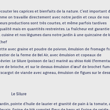
écouter les caprices et bienfaits de la nature. C’est important 
mme on travaille directement avec notre jardin et ceux de nos
eurs productions sont très courtes, et même parfois tardives
alité mais en quantités restreintes. La fraîcheur est garantie 
la cuisine et nos légumes dans notre jardin à une quinzaine de k
 Chef
ette avec graine et poudre de poivron, émulsion de fromage fr
restier de la ferme de Bel Air, avec émulsion et copeaux de
rier. Le Silure (poisson de lac) mariné au shiso Koki (ferment
lure de brioche, et sur le dessus émulsion d’œuf de brochet fum
Escargot de viande avec agneau, émulsion de figues sur le des
Le Silure
in, pointe d’huile de laurier et granité de pain à la tomate, 
levain, farine de blé complet fleur de berry et farine de seigle