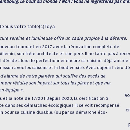
xembourg. Le bout du monde ? Non ! Vous ne regretterez pas d’ê
depuis votre table(c)Toya
nature sereine et lumineuse offre un cadre propice à la détente.
nouveau tournant en 2017 avec la rénovation complète de
illemin, son frère architecte et son père. Il ne tarde pas à rece
Il décide alors de perfectionner encore sa cuisine, déjà ancrée
unisson avec les saisons et la biodiversité. Avec objectif zéro d
 d’alarme de notre planète qui souffre des excès de
ement réduise son impact sur tous les plans et que ma
on équipe ».
Vo
s et la note de 17/20 ! Depuis 2020, la certification 3
orte dans ses démarches écologiques. Il se voit récompensé
c
in pour sa cuisine durable. (ou par sa démarche éco-