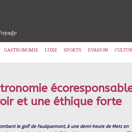
 Voyage
GASTRONOMIE
LUXE
SPORTS
EVASION
CULTU
stronomie écoresponsabl
roir et une éthique forte
ombant le golf de Faulquemont, à une demi-heure de Metz en