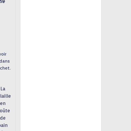
tre
voir
 dans
échet.
La
laille
en
roûte
de
pain