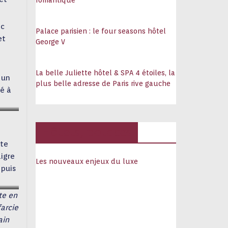
romantique
ec
Palace parisien : le four seasons hôtel
et
George V
La belle Juliette hôtel & SPA 4 étoiles, la
 un
plus belle adresse de Paris rive gauche
lé à
Hôtels, palaces
nte
aigre
Les nouveaux enjeux du luxe
 puis
te en
farcie
ain