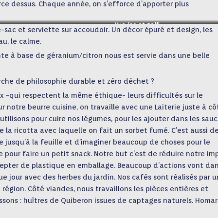
rce dessus. Chaque année, on s’efforce d’apporter plus
Vue lac et golf
e-sac et serviette sur accoudoir. Un décor épuré et design, les
au, le calme.
nte à base de géranium/citron nous est servie dans une belle
che de philosophie durable et zéro déchet ?
 -qui respectent la même éthique- leurs difficultés sur le
r notre beurre cuisine, on travaille avec une Laiterie juste à cô
réutilisons pour cuire nos légumes, pour les ajouter dans les sauc
 la ricotta avec laquelle on fait un sorbet fumé. C’est aussi d
ne jusqu’à la feuille et d’imaginer beaucoup de choses pour le
ire pour faire un petit snack. Notre but c’est de réduire notre im
epter de plastique en emballage. Beaucoup d’actions vont da
ue jour avec des herbes du jardin. Nos cafés sont réalisés par u
a région. Côté viandes, nous travaillons les pièces entières et
issons : huîtres de Quiberon issues de captages naturels. Homa