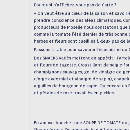
Pourquoi n’affichez-vous pas de Carte ?
« On veut être au cœur de la saison et savoir 
prendre conscience des aléas climatiques. Co
producteurs de Moselle nous constatons que l
comme la tomate l’été dernier de très bonne qu
herbes et fleurs sont cueillies à deux pas de 
Passons à table pour savourer l’écocuisine du
Des SNACKS variés mettent en appétit : Tartel
et fleurs de tagette. Croustillant de seigle fo
champignons sauvages, gel de vinaigre de genév
d’orge avec miel et vinaigre de sapin), chape
aiguilles de bourgeon de sapin. Ou encore un 
et pétales de rose travaillés en pickles.
En amuse-bouche : une SOUPE DE TOMATE du jard
fleurs d’oxalis. On apprécie le goût du pain au 