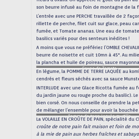
son beurre infusé au foin de montagne de la 
L’entrée avec une PERCHE travaillée de 2 façon
rillette de perche, filet cuit sur glace, pea
fumée, et Tomate ananas. Une eau de tomate r
basilics variés pour des senteurs inédites !
A moins que vous ne préfériez l’OMBLE CHEVALIE
beurre de noisette et cuit 10mn à 45°. Au mili
la plancha et huile de poireau, sauce mayonna
Soupe de Tomate
En légume, la POMME DE TERRE LAQUÉE au kombu
cendrés et fleurs séchés avec sa sauce Munst
INTERLUDE avec une Glace Ricotta fumée au foi
du jardin jaune ou rouge proche du basilic). Le
bien corsé. On nous conseille de prendre la pe
de mélanger l’ensemble pour avoir la bouchée 
Pomme de terre Laquée myrtille
La VOLAILLE EN CROÛTE DE PAIN, spécialité du C
croûte de notre pain fait maison et foin de mon
à la mie de pain aux herbes fraîches et sabayo