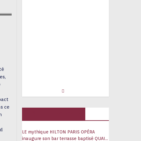
té
es,
e
pact
ns ce
Hôtels, palaces
n
rd
LE mythique HILTON PARIS OPÉRA
inaugure son bar terrasse baptisé QUAI