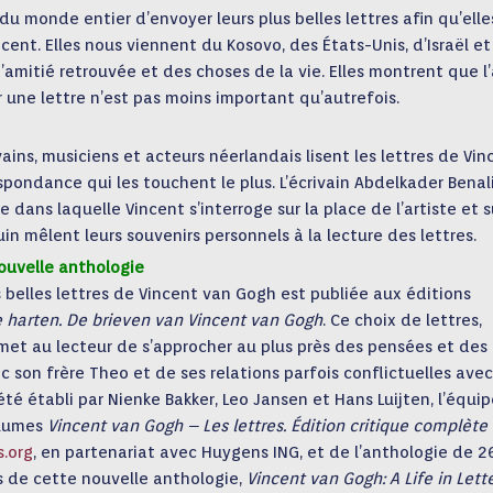
 monde entier d’envoyer leurs plus belles lettres afin qu’elle
cent. Elles nous viennent du Kosovo, des États-Unis, d’Israël et
’amitié retrouvée et des choses de la vie. Elles montrent que l
r une lettre n’est pas moins important qu’autrefois.
ains, musiciens et acteurs néerlandais lisent les lettres de Vin
pondance qui les touchent le plus. L’écrivain Abdelkader Benal
dans laquelle Vincent s’interroge sur la place de l’artiste et s
n mêlent leurs souvenirs personnels à la lecture des lettres.
nouvelle anthologie
 belles lettres de Vincent van Gogh est publiée aux éditions
 harten. De brieven van Vincent van Gogh
. Ce choix de lettres,
rmet au lecteur de s’approcher au plus près des pensées et des
ec son frère Theo et de ses relations parfois conflictuelles avec
a été établi par Nienke Bakker, Leo Jansen et Hans Luijten, l’équi
olumes
Vincent van Gogh – Les lettres. Édition critique complète
.org
, en partenariat avec Huygens ING, et de l’anthologie de 2
is de cette nouvelle anthologie,
Vincent van Gogh: A Life in Lett