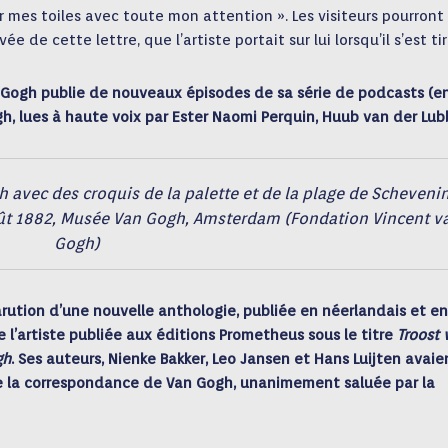
r mes toiles avec toute mon attention ». Les visiteurs pourront
e de cette lettre, que l’artiste portait sur lui lorsqu’il s’est ti
Gogh publie de nouveaux épisodes de sa série de podcasts (e
h, lues à haute voix par Ester Naomi Perquin, Huub van der Lub
 avec des croquis de la palette et de la plage de Scheveni
août 1882, Musée Van Gogh, Amsterdam (Fondation Vincent v
Gogh)
rution d’une nouvelle anthologie
, publiée en néerlandais et en
e l’artiste publiée aux éditions Prometheus sous le titre
Troost 
gh
. Ses auteurs, Nienke Bakker, Leo Jansen et Hans Luijten avaie
 de la correspondance de Van Gogh, unanimement saluée par la