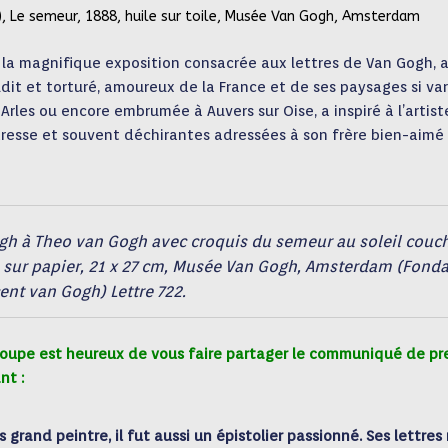
, Le semeur, 1888, huile sur toile, Musée Van Gogh, Amsterdam
 la magnifique exposition consacrée aux lettres de Van Gogh, 
it et torturé, amoureux de la France et de ses paysages si var
Arles ou encore embrumée à Auvers sur Oise, a inspiré à l’artist
endresse et souvent déchirantes adressées à son frère bien-aimé
ogh à Theo van Gogh avec croquis du semeur au soleil couc
e sur papier, 21 x 27 cm, Musée Van Gogh, Amsterdam (Fond
ent van Gogh) Lettre 722.
Groupe est heureux de vous faire partager le communiqué de pr
nt :
grand peintre, il fut aussi un épistolier passionné. Ses lettres