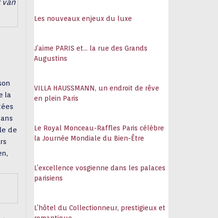
 van
108
Les nouveaux enjeux du luxe
J’aime PARIS et… la rue des Grands
Augustins
 son
VILLA HAUSSMANN, un endroit de rêve
e la
en plein Paris
tées
dans
Le Royal Monceau-Raffles Paris célèbre
le de
la Journée Mondiale du Bien-Être
rs
en,
L’excellence vosgienne dans les palaces
parisiens
L’hôtel du Collectionneur, prestigieux et