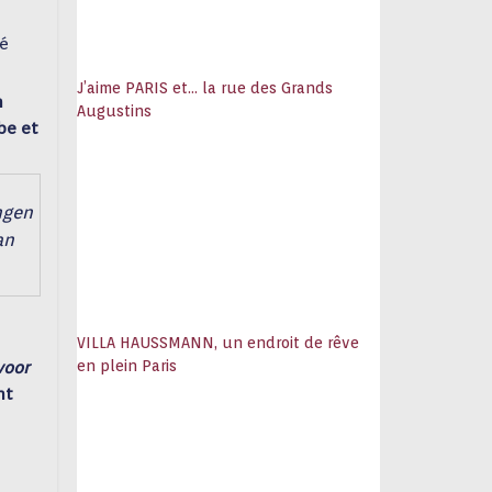
ré
J’aime PARIS et… la rue des Grands
n
Augustins
be et
ngen
an
VILLA HAUSSMANN, un endroit de rêve
en plein Paris
voor
nt