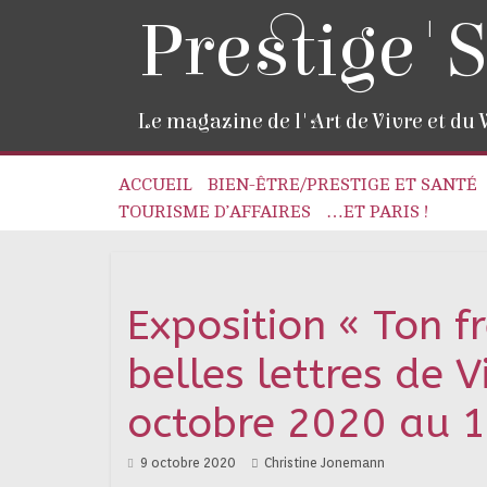
Prestige'S
Le magazine de l'Art de Vivre et du
ACCUEIL
BIEN-ÊTRE/PRESTIGE ET SANTÉ
TOURISME D’AFFAIRES
…ET PARIS !
Exposition « Ton f
belles lettres de 
octobre 2020 au 1
9 octobre 2020
Christine Jonemann