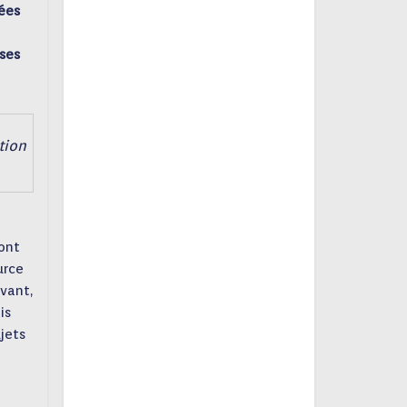
tées
ses
tion
ont
urce
ivant,
is
ujets