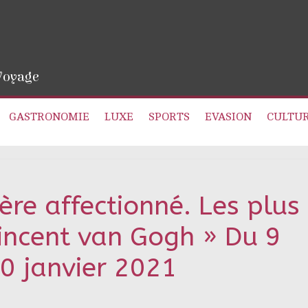
 Voyage
GASTRONOMIE
LUXE
SPORTS
EVASION
CULTU
rère affectionné. Les plus
Vincent van Gogh » Du 9
0 janvier 2021