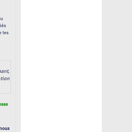
au
iés
e les
hant,
ation
esse
 nous