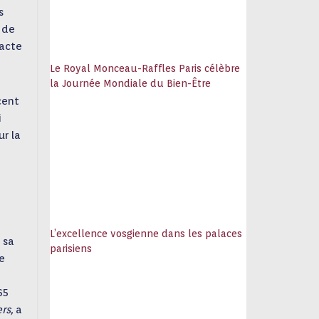
s
 de
’acte
Le Royal Monceau-Raffles Paris célèbre
la Journée Mondiale du Bien-Être
cent
i
ur la
L’excellence vosgienne dans les palaces
 sa
parisiens
pe
65
ers,
a