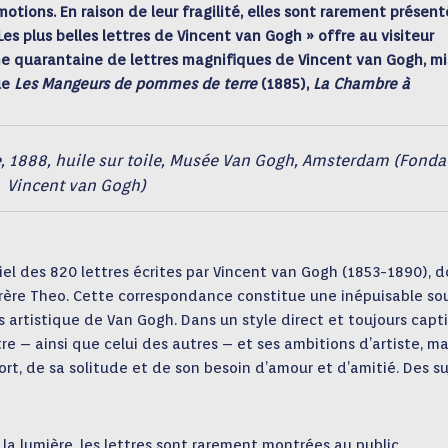
otions. En raison de leur fragilité, elles sont rarement présen
Les plus belles lettres de Vincent van Gogh » offre au visiteur
ne quarantaine de lettres magnifiques de Vincent van Gogh, mi
ue
Les Mangeurs de pommes de terre
(1885),
La Chambre à
, 1888, huile sur toile, Musée Van Gogh, Amsterdam (Fonda
Vincent van Gogh)
l des 820 lettres écrites par Vincent van Gogh (1853-1890), d
frère Theo. Cette correspondance constitue une inépuisable so
s artistique de Van Gogh. Dans un style direct et toujours capt
re – ainsi que celui des autres – et ses ambitions d’artiste, ma
 mort, de sa solitude et de son besoin d’amour et d’amitié. Des s
 à la lumière, les lettres sont rarement montrées au public.