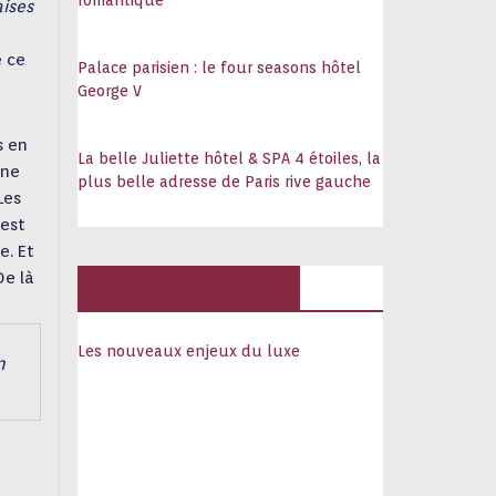
romantique
ises
e ce
Palace parisien : le four seasons hôtel
George V
s en
La belle Juliette hôtel & SPA 4 étoiles, la
une
plus belle adresse de Paris rive gauche
Les
’est
e. Et
De là
Hôtels, palaces
Les nouveaux enjeux du luxe
m