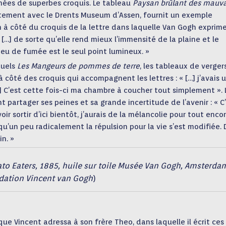
ées de superbes croquis. Le tableau
Paysan brûlant des mauva
ntement avec le Drents Museum d’Assen, fournit un exemple
on à côté du croquis de la lettre dans laquelle Van Gogh exprim
 […] de sorte qu’elle rend mieux l’immensité de la plaine et le
peu de fumée est le seul point lumineux. »
quels
Les Mangeurs de pommes de terre
, les tableaux de verger
à côté des croquis qui accompagnent les lettres : « […] j’avais 
[…] C’est cette fois-ci ma chambre à coucher tout simplement ». 
t partager ses peines et sa grande incertitude de l’avenir : « C
r sortir d’ici bientôt, j’aurais de la mélancolie pour tout encor
u’un peu radicalement la répulsion pour la vie s’est modifiée. 
in. »
to Eaters, 1885, huile sur toile Musée Van Gogh, Amsterda
dation Vincent van Gogh
)
 que Vincent adressa à son frère Theo, dans laquelle il écrit ces