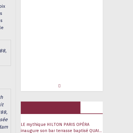
oix
s
es
de
88,
gh
it
Hôtels, palaces
888,
usée
LE mythique HILTON PARIS OPÉRA
rdam
inaugure son bar terrasse baptisé QUAI