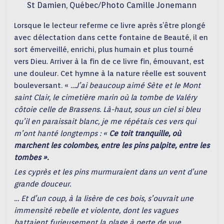
St Damien, Québec/Photo Camille Jonemann
Lorsque le lecteur referme ce livre après s’être plongé
avec délectation dans cette fontaine de Beauté, il en
sort émerveillé, enrichi, plus humain et plus tourné
vers Dieu. Arriver à la fin de ce livre fin, émouvant, est
une douleur. Cet hymne à la nature réelle est souvent
bouleversant. «
…J’ai beaucoup aimé Sète et le Mont
saint Clair, le cimetière marin où la tombe de Valéry
côtoie celle de Brassens. Là-haut, sous un ciel si bleu
qu’il en paraissait blanc, je me répétais ces vers qui
m’ont hanté longtemps : «
Ce toit tranquille, où
marchent les colombes, entre les pins palpite, entre les
tombes ».
Les cyprès et les pins murmuraient dans un vent d’une
grande douceur.
… Et d’un coup, à la lisère de ces bois, s’ouvrait une
immensité rebelle et violente, dont les vagues
battaient furieusement la plage à perte de vue.