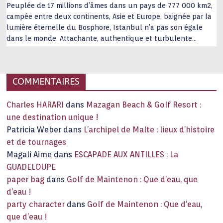
Peuplée de 17 millions d’âmes dans un pays de 777 000 km2,
campée entre deux continents, Asie et Europe, baignée par la
lumière éternelle du Bosphore, Istanbul n’a pas son égale
dans le monde. Attachante, authentique et turbulente
capitale historique Son look, sa culture, ses monuments, sa
joie de vivre étonnent. Exit … monotonie et
…
COMMENTAIRES
Charles HARARI
dans
Mazagan Beach & Golf Resort :
une destination unique !
Patricia Weber
dans
L’archipel de Malte : lieux d’histoire
et de tournages
Magali Aime
dans
ESCAPADE AUX ANTILLES : La
GUADELOUPE
paper bag
dans
Golf de Maintenon : Que d’eau, que
d’eau !
party character
dans
Golf de Maintenon : Que d’eau,
que d’eau !