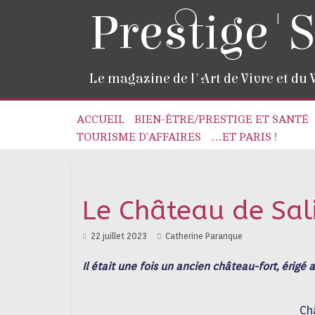
Prestige'S
Le magazine de l'Art de Vivre et du
ACCUEIL
BIEN-ÊTRE/PRESTIGE ET SANTÉ
TOURISME D’AFFAIRES
…ET PARIS !
Le Château de Sal
22 juillet 2023
Catherine Paranque
Il
était une fois un ancien château-fort, érigé a
Ch