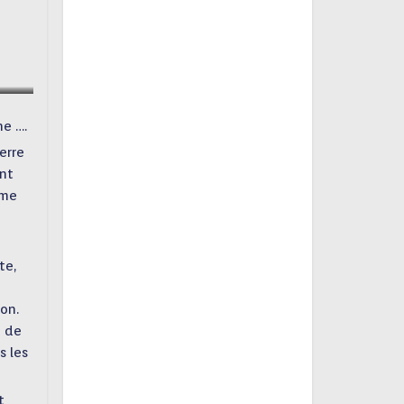
e ….
erre
ent
ême
te,
on.
e de
s les
t