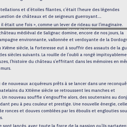
ellations et d’étoiles filantes, c’était l’heure des légendes
question de châteaux et de seigneurs guerroyant….
l était une fois », comme un lever de rideau sur l’imaginaire.
Corps de logis
 château médiéval de Salignac domine, encore de nos jours, la
campagne environnante, vallonnée et verdoyante de la Dordogn
XVème siècle, la forteresse eut à souffrir des assauts de la gu
es siècles suivants. La rouille de l’oubli a rongé impitoyablem
auzes, l’histoire du château s’effritant dans les mémoires en m
 murs.
c de nouveaux acquéreurs prêts à se lancer dans une reconquê
chatelains du XXIème siècle se retroussent les manches et
t. Un nouveau souffle s’engouffre alors, des souterrains au donj
endant peu à peu couleur et prestige. Une nouvelle énergie, cell
 de ronces et douves comblées par les éboulis et englouties sou
s.
se sont lancés, avec toute la force de la passion qu’ils partagen