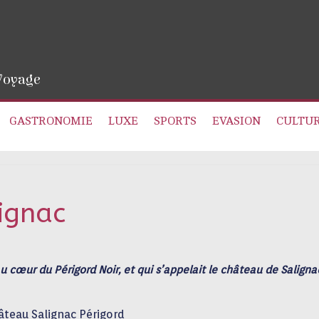
 Voyage
GASTRONOMIE
LUXE
SPORTS
EVASION
CULTU
ignac
u cœur du Périgord Noir, et qui s’appelait le château de Salign
âteau Salignac Périgord