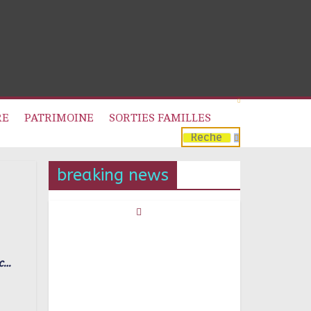
RE
PATRIMOINE
SORTIES FAMILLES
breaking news
ac…