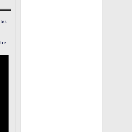
 les
otre