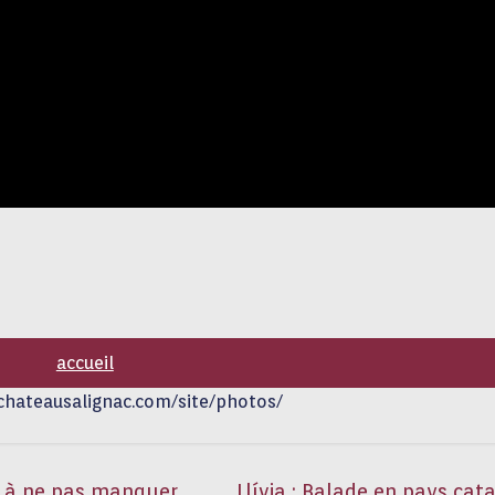
accueil
chateausalignac.com/site/photos/
es à ne pas manquer
Llívia : Balade en pays cat