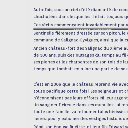
Autrefois, sous un ciel d’été diamanté de const
chuchotées dans lesquelles il était toujours 
Ces récits commençaient invariablement par « i
Campagne verdoyante
Sentinelle fièrement dressée sur son piton, le
commune de Salignac-Eyvigues, ainsi que la 
Ancien château-fort des Salignac du XIème au 
de 100 ans, puis des outrages du temps au fil d
ses pierres et les charpentes de son toit de l
temps que tombait en ruine une partie de ses
C’est en 2006 que le château reprend vie ave
toute pacifique cette fois ! Les seigneurs et 
n’économisent pas leurs efforts. Ni leur argen
Un sang neuf circule dans ses murailles, lui r
toute une famille, va retourner talus hérissés
lierres, pour y exhumer des vestiges historique
Rémi, son épouse Brigitte, et leur fils Edward 