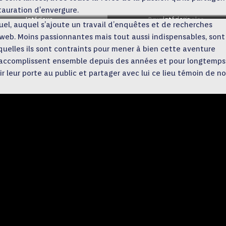
stauration d’envergure.
Intérieur
Brumes matinales
intérieur
uel, auquel s’ajoute un travail d’enquêtes et de recherches
 web. Moins passionnantes mais tout aussi indispensables, sont
uelles ils sont contraints pour mener à bien cette aventure
’ils accomplissent ensemble depuis des années et pour longtemps
rir leur porte au public et partager avec lui ce lieu témoin de n