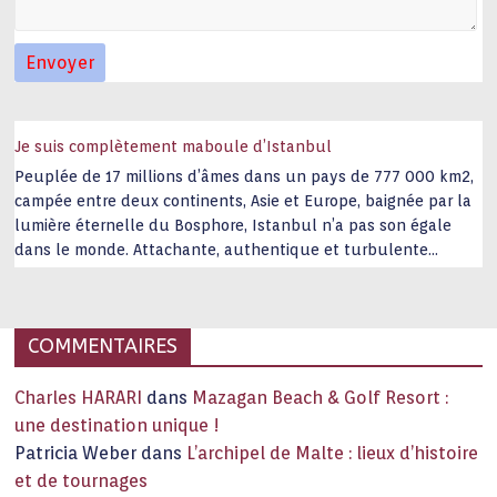
Je suis complètement maboule d’Istanbul
Peuplée de 17 millions d’âmes dans un pays de 777 000 km2,
campée entre deux continents, Asie et Europe, baignée par la
lumière éternelle du Bosphore, Istanbul n’a pas son égale
dans le monde. Attachante, authentique et turbulente
capitale historique Son look, sa culture, ses monuments, sa
joie de vivre étonnent. Exit … monotonie et
…
COMMENTAIRES
Charles HARARI
dans
Mazagan Beach & Golf Resort :
une destination unique !
Patricia Weber
dans
L’archipel de Malte : lieux d’histoire
et de tournages