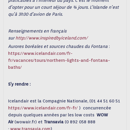
praticables à l’intérieur du pays. C’est le moment
d’opter pour un court séjour de ¾ jours. L’Islande n’est
qu’à 3h30 d’avion de Paris.
Renseignements en français
sur
http://www.inspiredbyiceland.com/
Aurores boréales et sources chaudes du Fontana
:
https://www.icelandair.com/fr-
fr/vacances/tours/northern-lights-and-fontana-
baths/
S’y rendre :
Icelandair est la Compagnie Nationale, (01 44 51 60 51
https://www.icelandair.com/fr-fr/
) concurrencée
depuis quelques années par les low costs
WOW
Air
(wowair.fr) et
Transavia
(0 892 058 888
;
www.transavia.com
)