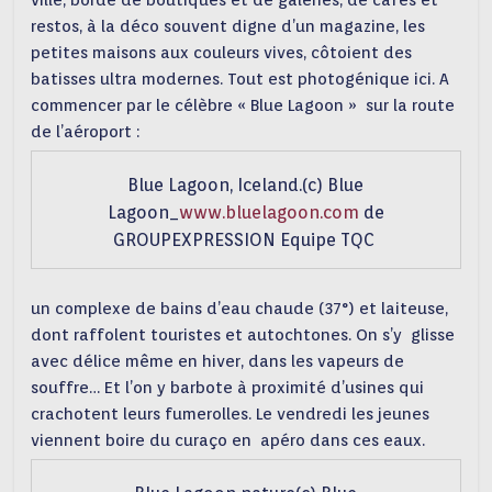
ville, bordé de boutiques et de galeries, de cafés et
restos, à la déco souvent digne d’un magazine, les
petites maisons aux couleurs vives, côtoient des
batisses ultra modernes. Tout est photogénique ici. A
commencer par le célèbre « Blue Lagoon » sur la route
de l’aéroport :
Blue Lagoon, Iceland.(c) Blue
Lagoon_
www.bluelagoon.com
de
GROUPEXPRESSION Equipe TQC
un complexe de bains d’eau chaude (37°) et laiteuse,
dont raffolent touristes et autochtones. On s’y glisse
avec délice même en hiver, dans les vapeurs de
souffre… Et l’on y barbote à proximité d’usines qui
crachotent leurs fumerolles. Le vendredi les jeunes
viennent boire du curaço en apéro dans ces eaux.