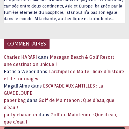
campée entre deux continents, Asie et Europe, baignée par la
lumière éternelle du Bosphore, Istanbul n’a pas son égale
dans le monde. Attachante, authentique et turbulente
capitale historique Son look, sa culture, ses monuments, sa
joie de vivre étonnent. Exit … monotonie et
…
COMMENTAIRES
Charles HARARI
dans
Mazagan Beach & Golf Resort :
une destination unique !
Patricia Weber
dans
L’archipel de Malte : lieux d’histoire
et de tournages
Magali Aime
dans
ESCAPADE AUX ANTILLES : La
GUADELOUPE
paper bag
dans
Golf de Maintenon : Que d’eau, que
d’eau !
party character
dans
Golf de Maintenon : Que d’eau,
que d’eau !