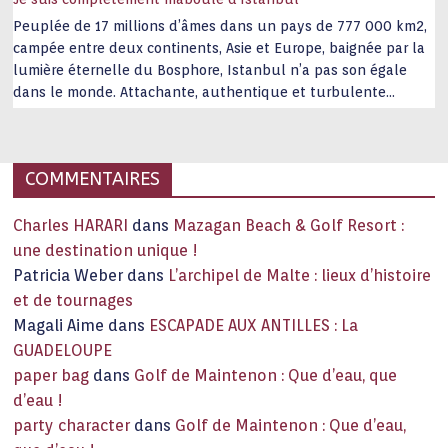
Peuplée de 17 millions d’âmes dans un pays de 777 000 km2,
campée entre deux continents, Asie et Europe, baignée par la
lumière éternelle du Bosphore, Istanbul n’a pas son égale
dans le monde. Attachante, authentique et turbulente
capitale historique Son look, sa culture, ses monuments, sa
joie de vivre étonnent. Exit … monotonie et
…
COMMENTAIRES
Charles HARARI
dans
Mazagan Beach & Golf Resort :
une destination unique !
Patricia Weber
dans
L’archipel de Malte : lieux d’histoire
et de tournages
Magali Aime
dans
ESCAPADE AUX ANTILLES : La
GUADELOUPE
paper bag
dans
Golf de Maintenon : Que d’eau, que
d’eau !
party character
dans
Golf de Maintenon : Que d’eau,