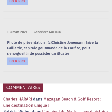
Lire la suite
3 mars 2021
Geneviève GUIHARD
Photo de présentation : (c)Christine Jonemann Brive la
Gaillarde, capitale gourmande de la Corrèze, peut
s’enorgueillir de posséder un illustre
Lire la suite
COMMENTAIRES
Charles HARARI
dans
Mazagan Beach & Golf Resort :
une destination unique !
Patricia Weber
dans
L’archipel de Malte : lieux d’histoire