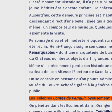
Classé Monument Historique, il n’a pas subi 
jeune héritier était encore enfant. Le châtea
Aujourd’hui, cette demeure princière est hab
descendant direct d’une belle lignée qui a do
même un compositeur de musique. Quelques p
agrémente la visite.
Personnage discret et modeste, éloquent sur s
été l’écrin, Henri-François soigne son domaine
Remarquables
» dont une marqueterie de buis,
du
Château, nombreux objets d’art, grandes si
Même s’il a récemment perdu son historique e
cadeau de son Altesse l’Electeur de Saxe, la v
On se console en pensant qu’on pourra admire
Musée du Louvre. Achetée grâce à la généro
public.
Les célèbres
Contes de Perrault
joyeusement m
On pénètre dans les Ecuries et dans l’Oranger
nouveau conte illustré cette année :
Cendrillo