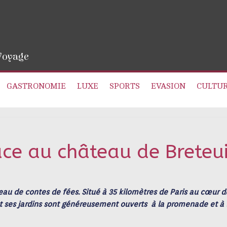
 Voyage
GASTRONOMIE
LUXE
SPORTS
EVASION
CULTU
e au château de Breteui
u de contes de fées. Situé à 35 kilomètres de Paris au cœur d
t ses jardins sont généreusement ouverts à la promenade et à 