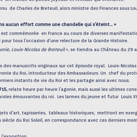
nnu de Charles de Breteuil, alors ministre des Finances sous Lou
sans aucun effort comme une chandelle qui s’éteint… »
est commémorée en France au cours de diverses manifestati
ur tous l’occasion d’une relecture de la Grande Histoire.
onie, Louis-Nicolas de
Breteuil
», se tiendra au Château du 29 
 des manuscrits originaux sur cet épisode royal. Louis-Nicolas
monie du Roi, introducteur des Ambassadeurs. Un chef du prot
derniers instants de vie du Roi et les partage ainsi avec nous.
715,
relate heure par heure l’agonie, mais aussi les ultimes cons
roles émouvantes du roi. Les larmes du jeune et futur Louis XV
ts d’art, tapisseries, tableaux historiques, mettront en exer
siècle du Roi Soleil, en correspondance avec ces derniers mo
 l’exposition.