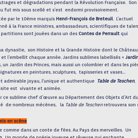
outrages et dégradations pendant la Révolution
Française. Son
u fut mis sous scellé et s’est endormi provisoirement.
itée par le 10ème marquis
Henri-François de Breteuil
. L’actuel
nné à la France ministres, ambassadeurs, scientifiques de talen
artitions sont jouées dans un des
Contes de Perrault
qui
a dynastie, son Histoire et la Grande Histoire dont le Château
 et l’embellit chaque année. Jardins sublimes labellisés «
Jardi
 un Jardin des Princes, mais aussi un colombier et dans les piè
gnatures en peintures, sculptures, tapisseries et vases…
t admirable joyau, l’unique et authentique
Table de Teschen
,
isite est vivante et animée.
r ce sublime chef d’œuvre au Département des Objets d’Art d
sité de nombreux mécènes, la
Table de Teschen
retrouvera son
is en scène
ie comme dans un conte de fées. Au Pays des merveilles. Un
n
. Un monde de poésie joyeuse et rêveuse qui enchante.