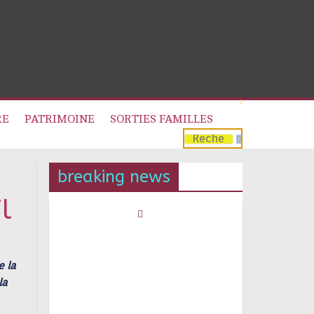
RE
PATRIMOINE
SORTIES FAMILLES
breaking news
l
e la
la