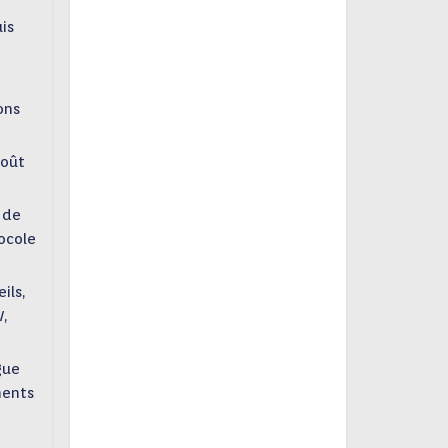
is
ons
août
 de
ocole
eils,
,
gue
ments