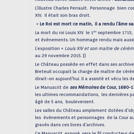
L’illustre Charles Perrault. Personnage bien co
XIV. Il était son bras droit.
«
Le Roi est mort ce matin, il a rendu l’âme 
er
La mort du roi Louis XIV le 1
septembre 1715, 
et évènements. Un hommage rendu mais aussi po
L’exposition «
Louis XIV et son maitre de cérém
au 29 novembre 2015. []
Le Château possède en effet dans ses archives
Breteuil occupait la
charge de maître de céré
dirait-on aujourd’hui. Il a assisté et vécu les 
Le Manuscrit de
ses Mémoires
de Cour, 1680-1
les ultimes recommandations, les dernières pa
âgé de 5 ans, bouleversent.
Les salles du Château amplement dotées d’obje
les évènements et personnages de la Cour au 
gravés dans ces livres d’archives.
Ce Manuscrit, exposé, sera le fil conducteur de