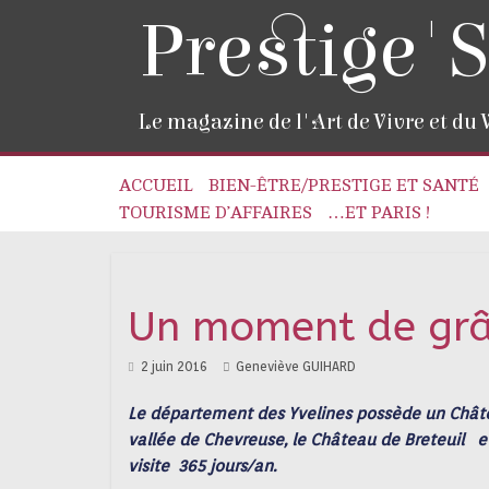
Prestige'S
Le magazine de l'Art de Vivre et du
ACCUEIL
BIEN-ÊTRE/PRESTIGE ET SANTÉ
TOURISME D’AFFAIRES
…ET PARIS !
Un moment de grâc
2 juin 2016
Geneviève GUIHARD
Le département des Yvelines possède un Châtea
vallée de Chevreuse, le Château de Breteuil e
visite 365 jours/an.