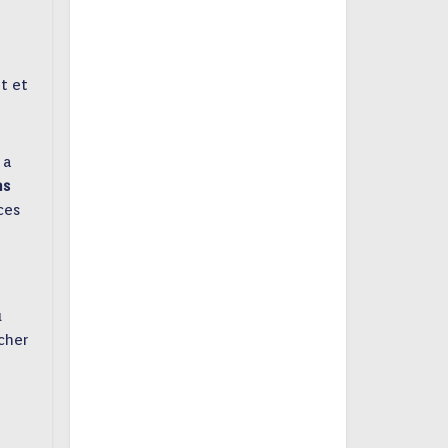
t et
 a
ns
ces
u
 cher