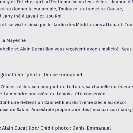
nnages fétiches qu’il affectionne selon les siècles. Jeanne d’
s ont su donner à leur peuple, Toulouse Lautrec et sa Goulue,
d Jarry (né à Laval) et Ubu Roi…
ant, se visite ainsi que le Jardin des Méditations attenant. Tou
e la Mayenne
sabelle et Alain Ducatillon vous reçoivent avec simplicité. Vous
gon/ Crédit photo : Denis-Emmanuel
mes siècles, son bouquet de toitures, sa chapelle extérieure
ue. La moindre poussière du temps a été conservée.
 dont une détient un Cabinet Bleu du 17ème siècle au décor
quise de Sablé. Ancestrale propriétaire des lieux par son mariag
c Alain Ducatillon/ Crédit photo : Denis-Emmanuel