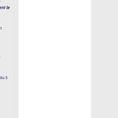
ent le
et
.
 du 5