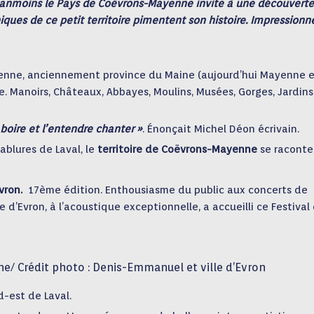
Néanmoins le Pays de Coëvrons-Mayenne invite à une découverte
niques de ce petit territoire pimentent son histoire. Impressionn
nne, anciennement province du Maine (aujourd’hui Mayenne 
èle. Manoirs, Châteaux, Abbayes, Moulins, Musées, Gorges, Jardins
 boire et l’entendre chanter »
. Énonçait Michel Déon écrivain.
ablures de Laval, le
territoire de Coëvrons-Mayenne
se raconte
Evron.
17ème édition. Enthousiasme du public aux concerts de
e d’Evron, à l’acoustique exceptionnelle, a accueilli ce Festival
ne/ Crédit photo : Denis-Emmanuel et ville d’Evron
-est de Laval.