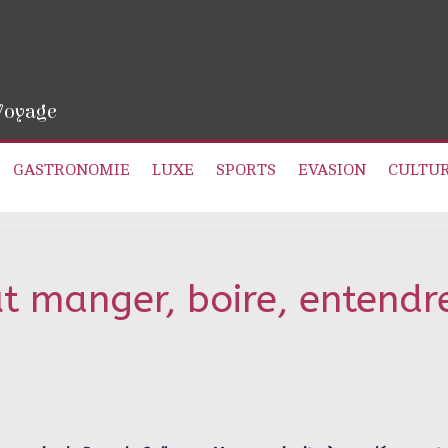
 Voyage
GASTRONOMIE
LUXE
SPORTS
EVASION
CULTU
t manger, boire, entendr