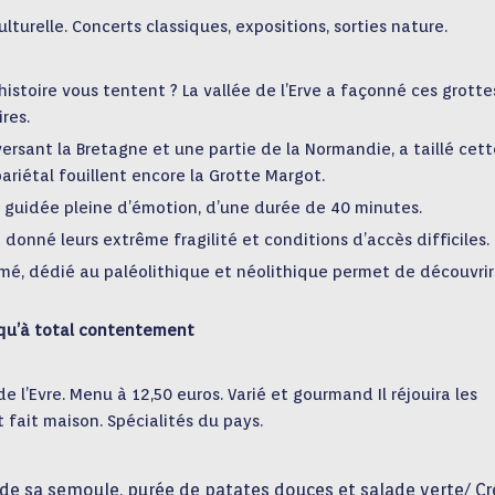
turelle. Concerts classiques, expositions, sorties nature.
éhistoire vous tentent ? La vallée de l’Erve a façonné ces grotte
res.
ersant la Bretagne et une partie de la Normandie, a taillé cett
pariétal fouillent encore la Grotte Margot.
ite guidée pleine d’émotion, d’une durée de 40 minutes.
 donné leurs extrême fragilité et conditions d’accès difficiles.
imé, dédié au paléolithique et néolithique permet de découvrir
squ’à total contentement
 l’Evre. Menu à 12,50 euros. Varié et gourmand Il réjouira les
 fait maison. Spécialités du pays.
 sa semoule, purée de patates douces et salade verte/ Cr