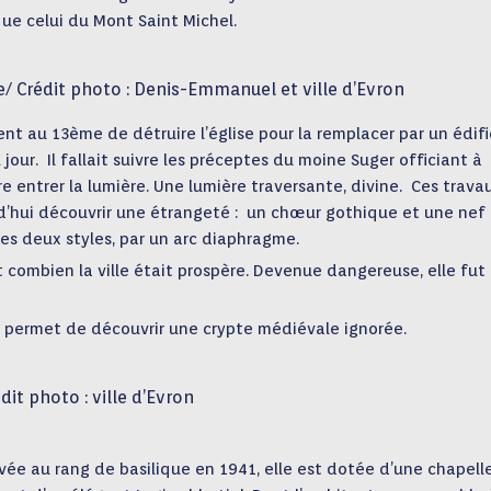
que celui du Mont Saint Michel.
e/ Crédit photo : Denis-Emmanuel et ville d’Evron
nt au 13ème de détruire l’église pour la remplacer par un édif
our. Il fallait suivre les préceptes du moine Suger officiant à
re entrer la lumière. Une lumière traversante, divine. Ces trava
rd’hui découvrir une étrangeté : un chœur gothique et une nef
les deux styles, par un arc diaphragme.
 combien la ville était prospère. Devenue dangereuse, elle fut
r permet de découvrir une crypte médiévale ignorée.
dit photo : ville d’Evron
evée au rang de basilique en 1941, elle est dotée d’une chapell