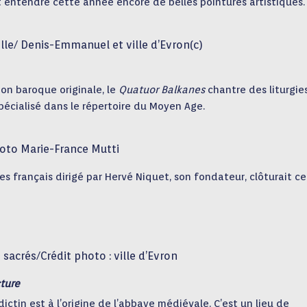
it entendre cette année encore de belles pointures artistiques.
le/ Denis-Emmanuel et ville d’Evron(c)
ion baroque originale, le
Quatuor Balkanes
chantre des liturgie
pécialisé dans le répertoire du Moyen Age.
oto Marie-France Mutti
s français dirigé par Hervé Niquet, son fondateur, clôturait ce
s sacrés/Crédit photo : ville d’Evron
cture
ctin est à l’origine de l’abbaye médiévale. C’est un lieu de