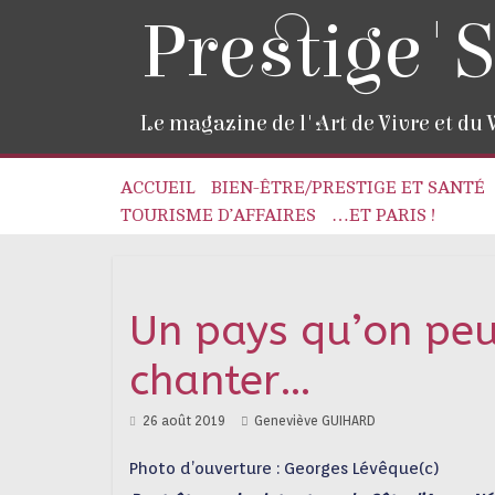
Prestige'S
Le magazine de l'Art de Vivre et du
ACCUEIL
BIEN-ÊTRE/PRESTIGE ET SANTÉ
TOURISME D’AFFAIRES
…ET PARIS !
Un pays qu’on peu
chanter…
26 août 2019
Geneviève GUIHARD
Photo d’ouverture : Georges Lévêque(c)