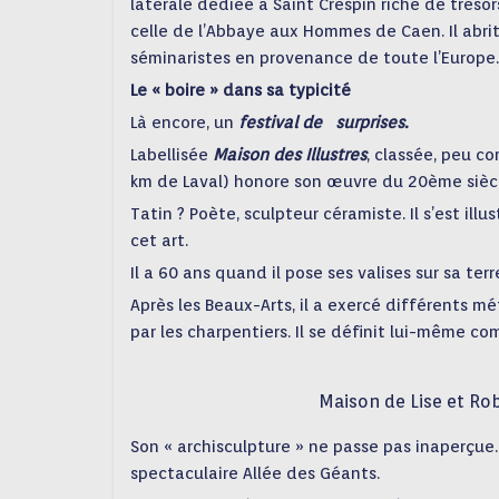
latérale dédiée à Saint Crespin riche de trésor
celle de l’Abbaye aux Hommes de Caen. Il abr
séminaristes en provenance de toute l’Europe.
Le « boire » dans sa typicité
Là encore, un
festival de surprises.
Labellisée
Maison des Illustres
, classée, peu c
km de Laval) honore son œuvre du 20ème siècl
Tatin ? Poète, sculpteur céramiste. Il s’est ill
cet art.
Il a 60 ans quand il pose ses valises sur sa ter
Après les Beaux-Arts, il a exercé différents
par les charpentiers. Il se définit lui-même co
Maison de Lise et Ro
Son « archisculpture » ne passe pas inaperçue.
spectaculaire Allée des Géants.