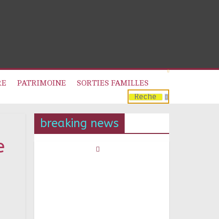
RE
PATRIMOINE
SORTIES FAMILLES
breaking news
e