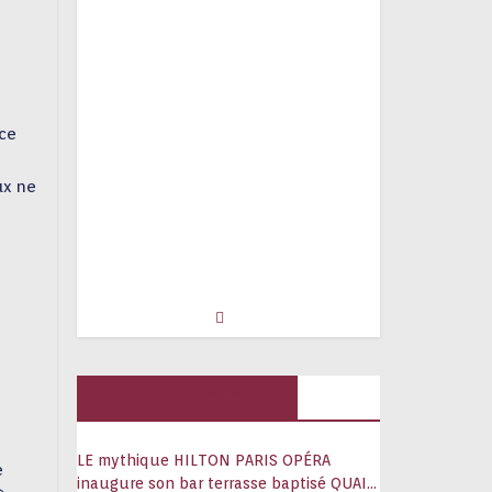
ice
ux ne
Hôtels, palaces
LE mythique HILTON PARIS OPÉRA
e
inaugure son bar terrasse baptisé QUAI