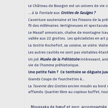
Le Château de Bourgon est un univers de vie cul
…
à la frontale
aux
Grottes de Saulges ?
L’aventure souterraine et les frissons de la pr
fil des millénaires. Vertigineuses et spectaculai
Le Massif armoricain, chaîne de montagne trav
vallée aux 22 grottes. Les spécialistes en art 
La Grotte Rochefort, sa voisine, se visite. Vis
Les autres cavités ne sont pas visitables étant
Un joli
Musée de la Préhistoire
intéressant, an
vie de l’homme préhistorique.
Une petite faim ? Ce territoire se déguste ju
Grands Coups de fourchettes à…
La
Taverne des Grottes
ancien moulin au bord de
affamés. Quartier libre au copieux buffet, tout
Moussaka de bœuf et porc, accompagnée de