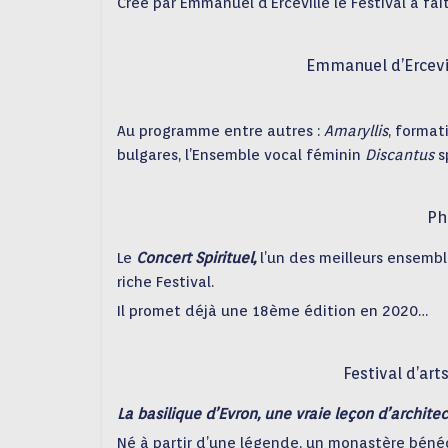
Créé par Emmanuel d’Erceville le Festival a fa
Emmanuel d’Ercevil
Au programme entre autres :
Amaryllis
, format
bulgares, l’Ensemble vocal féminin
Discantus
s
Ph
Le
Concert Spirituel,
l’un des meilleurs ensemble
riche Festival.
Il promet déjà une 18ème édition en 2020…
Festival d’art
La basilique d’Evron, une vraie leçon d’archite
Né à partir d’une légende, un monastère bénédi