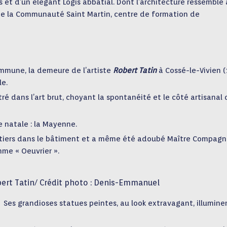
s et d’un élégant Logis abbatial. Dont l’architecture ressemble 
ite la Communauté Saint Martin, centre de formation de
ommune, la demeure de l’artiste
Robert Tatin
à Cossé-le-Vivien (
e.
ustré dans l’art brut, choyant la spontanéité et le côté artisanal
re natale : la Mayenne.
 métiers dans le bâtiment et a même été adoubé Maître Compag
mme « Oeuvrier ».
bert Tatin/ Crédit photo : Denis-Emmanuel
 Ses grandioses statues peintes, au look extravagant, illumine