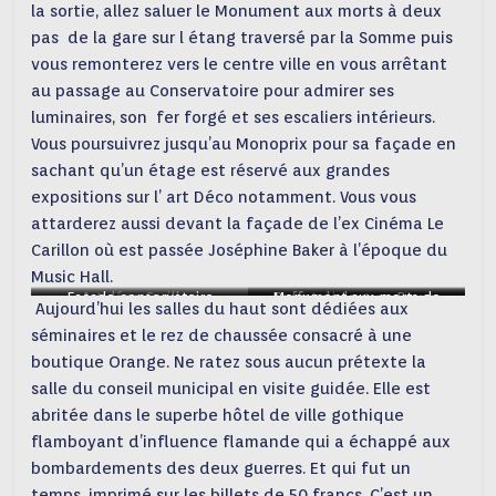
la sortie, allez saluer le Monument aux morts à deux
pas de la gare sur l étang traversé par la Somme puis
vous remonterez vers le centre ville en vous arrêtant
au passage au Conservatoire pour admirer ses
luminaires, son fer forgé et ses escaliers intérieurs.
Vous poursuivrez jusqu’au Monoprix pour sa façade en
sachant qu’un étage est réservé aux grandes
expositions sur l’ art Déco notamment. Vous vous
attarderez aussi devant la façade de l’ex Cinéma Le
Carillon où est passée Joséphine Baker à l’époque du
Music Hall.
Façade conservatoire
Art déco Carillon
Monument aux morts de
Buffet de la gare-Dayan
façade monoprix
Aujourd’hui les salles du haut sont dédiées aux
Saint-Quentin
Briche
séminaires et le rez de chaussée consacré à une
boutique Orange. Ne ratez sous aucun prétexte la
salle du conseil municipal en visite guidée. Elle est
abritée dans le superbe hôtel de ville gothique
flamboyant d’influence flamande qui a échappé aux
bombardements des deux guerres. Et qui fut un
temps, imprimé sur les billets de 50 francs. C’est un