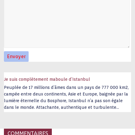
Je suis complètement maboule d’Istanbul
Peuplée de 17 millions d’âmes dans un pays de 777 000 km2,
campée entre deux continents, Asie et Europe, baignée par la
lumière éternelle du Bosphore, Istanbul n’a pas son égale
dans le monde. Attachante, authentique et turbulente
capitale historique Son look, sa culture, ses monuments, sa
joie de vivre étonnent. Exit … monotonie et
…
COMMENTAIRES