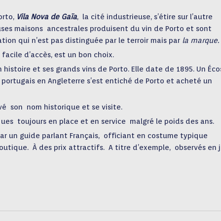
orto,
Vila Nova de Gaïa
,
la cité industrieuse,
s’étire sur l’autre
ses maisons
ancestrales produisent du vin de Porto et sont
ation qui n’est pas distinguée par le terroir mais par
la marque.
facile d’accès,
est un bon choix.
 histoire et ses grands vins de Porto. Elle date de
1895.
Un Écos
portugais en Angleterre s’est entiché de Porto et acheté un
vé
son
nom historique et
se visite.
ques
toujours en place et en service
malgré le poids des ans.
ar un guide parlant Français,
officiant en costume
typique
boutique.
À des prix attractifs.
A titre d’exemple, observés en j