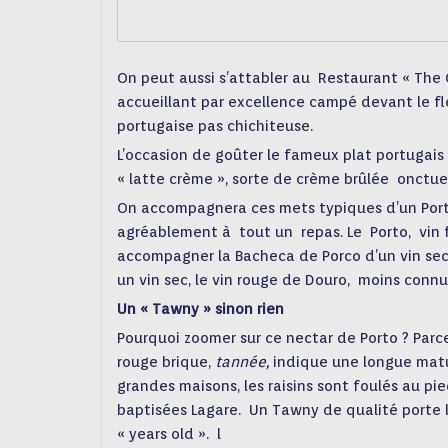
On peut aussi s’attabler au
Restaurant « The 
accueillant
par excellence campé devant
le f
portugaise
pas chichiteuse.
L’occasion de goûter le fameux plat portugais
« latte crème », sorte de crème brûlée
onctue
On accompagnera ces mets typiques d’un Por
agréablement à
tout un
repas. Le
Porto,
vin 
accompagner la Bacheca de Porco d’un vin sec
un vin sec, le vin rouge de Douro,
moins connu
Un « Tawny » sinon rien
Pourquoi zoomer sur ce nectar de Porto ?
Parc
rouge brique,
tannée,
indique une longue matur
grandes maisons, les raisins sont foulés au pi
baptisées
Lagare.
Un Tawny de qualité porte l
« years old ».
l