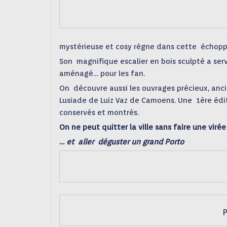
mystérieuse et cosy règne dans cette
échop
Son
magnifique escalier en bois sculpté
a
ser
aménagé… pour les fan.
On
découvre aussi les ouvrages précieux,
anci
Lusiade
de Luiz Vaz de Camoens. Une
1ère édi
conservés et montrés.
On ne peut quitter la ville sans faire une viré
…
et
aller
déguster un grand Porto
P