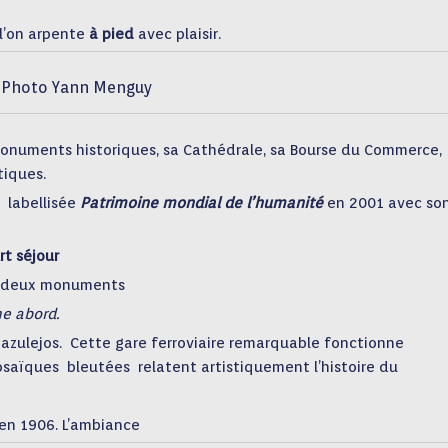
l’on arpente
à pied
avec plaisir.
Photo Yann Menguy
numents historiques, sa Cathédrale, sa Bourse du Commerce,
stiques.
labellisée
Patrimoine mondial de l’humanité
en
2001 avec so
t séjour
rir deux monuments
e abord.
azulejos.
Cette gare ferroviaire remarquable fonctionne
osaïques
bleutées
relatent artistiquement l’histoire du
en 1906. L’ambiance