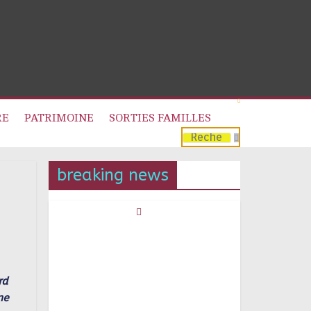
RE
PATRIMOINE
SORTIES FAMILLES
breaking news
rd
ne