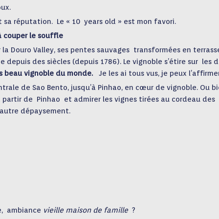
oux.
t sa réputation.
Le « 10
years old »
est mon favori.
 couper le souffle
r la Douro Valley, ses pentes sauvages
transformées en terrass
gne depuis des siècles (depuis 1786).
Le vignoble s’étire sur
les 
lus beau vignoble du monde.
Je les ai tous vus,
je peux l’affirmer
entrale de Sao Bento,
jusqu’à Pinhao,
en cœur de vignoble.
Ou b
 partir de
Pinhao
et admirer les vignes
tirées au cordeau des
 autre dépaysement.
,
ambiance
vieille maison de famille
?