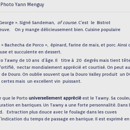
Photo Yann Menguy
George ». Signé Sandeman,
of course
. C’est
le
Bistrot
leuve.
On y mange délicieusement bien. Cuisine populaire
« Bachecha de Porco »,
épinard, farine de maïs, et porc. Ainsi 
use
et succulente
en dessert.
to Tawny de 10 ans
d’âge. Il
titre à
20
degrés mais tient têt
fortifié,
nectar mondialement apprécié et courtisé. On peut au
 de Douro. On oublie souvent que la Douro Valley produit
un D
 certes mais
un excellent vin
puissant.
e que le Porto
universellement apprécié
est le Tawny. Sa coule
ation en barriques. Un Tawny a une forte personnalité. Dans 
ed.
Extraction plus douce avec le foulage dans les cuves
’indication du temps de passage en barrique. Il est exprimé en