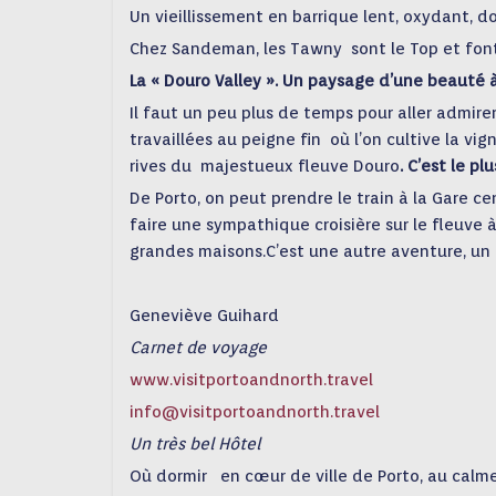
Un vieillissement en barrique lent, oxydant, d
Chez Sandeman,
les Tawny
sont le Top et fon
La « Douro Valley ». Un paysage d’une beauté à
Il faut un peu plus de temps pour aller admire
travaillées au peigne fin
où l’on cultive la vi
rives du
majestueux fleuve Douro
. C’est le p
De Porto,
on peut prendre
le train à la Gare c
faire une
sympathique
croisière sur le fleuve
à
grandes maisons.C’est une autre aventure,
un
Geneviève Guihard
Carnet de voyage
www.visitportoandnorth.travel
info@visitportoandnorth.travel
Un très bel Hôtel
Où dormir
en cœur de ville de Porto, au calme