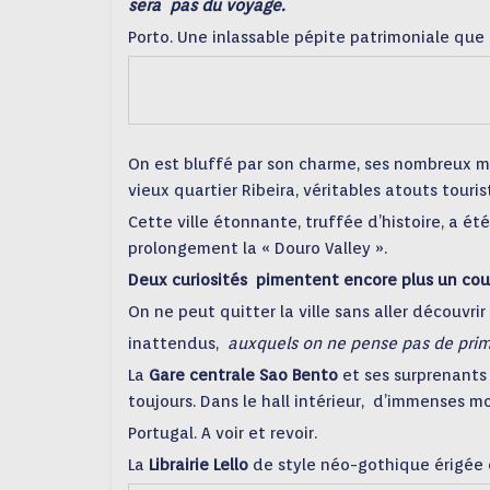
sera
pas du voyage.
Porto.
Une inlassable
pépite patrimoniale que 
On est bluffé par
son charme,
ses nombreux mo
vieux quartier Ribeira, véritables atouts touri
Cette ville étonnante,
truffée d’histoire, a été
prolongement la « Douro Valley ».
Deux curiosités
pimentent encore plus un cour
On ne peut
quitter la ville sans aller découv
inattendus,
auxquels on ne pense pas de prim
La
Gare centrale
Sao Bento
et ses surprenants
toujours.
Dans le hall intérieur,
d’immenses m
Portugal. A voir et revoir.
La
Librairie
Lello
de style néo-gothique érigée 