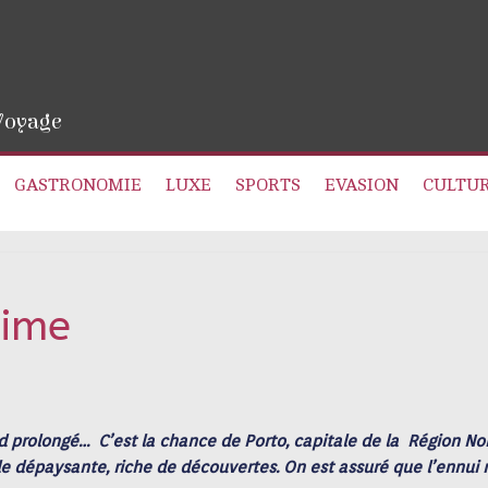
 Voyage
GASTRONOMIE
LUXE
SPORTS
EVASION
CULTU
Time
d prolongé…
C’est
la chance
de
Porto, capitale de la
Région No
le
dépaysante, riche de découvertes. On
est assuré que l’ennui 