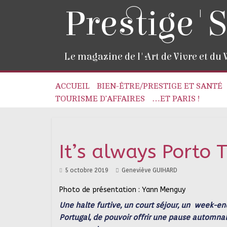
Prestige'S
Le magazine de l'Art de Vivre et du
ACCUEIL
BIEN-ÊTRE/PRESTIGE ET SANTÉ
TOURISME D’AFFAIRES
…ET PARIS !
It’s always Porto 
5 octobre 2019
Geneviève GUIHARD
Photo de présentation : Yann Menguy
Une halte furtive, un court séjour, un
week-en
Portugal,
de pouvoir offrir une pause automna