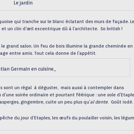
Le jardin
quoise qui tranche sur le blanc éclatant des murs de façade. L
 et un clin d’œil excentrique dû à l’architecte. So british !
e le grand salon. Un feu de bois illumine la grande cheminée en
dage entre amis. Tout cela donne de l’appétit.
stian Germain en cuisine_
ois sont un régal à déguster, mais aussi à contempler dans
 d’une soirée ordinaire et pourtant féérique : une sole d’Etapl
 asperges, gingembre, cuite un peu plus qu’
al dente
. Goût iodé.
pêche du jour d’Etaples, les œufs du poulailler voisin, les légu
.