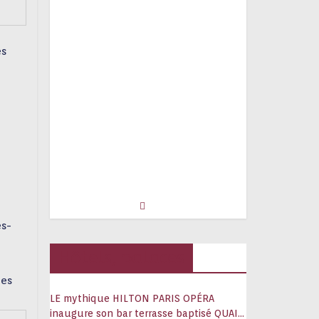
es
es-
Hôtels, palaces
mes
LE mythique HILTON PARIS OPÉRA
inaugure son bar terrasse baptisé QUAI