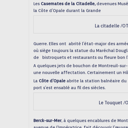
Les
Casemates de la Citadelle,
devenues Musée
la Côte d’Opale durant la Grande
La citadelle /O
Guerre. Elles ont abrité l’état-major des armé
où siège toujours la statue du Maréchal Dougla
de bistroquets et restaurants ou fleure bon l
A quelques jets de bouchon de Montreuil-sur
une nouvelle affectation. Certainement un Hô
La
Côte d’Opale
abrite la station balnéaire du
port s’est ensablé au fil des siècles.
Le Touquet /O
Berck-sur-Mer
, à quelques encablures de Montr
avenue de l’Impératrice, fait découvrir l’œuvre