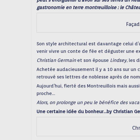
peut s’enorgueillir d’avoir sur ses terres un Re
gastronomie en terre montreuilloise : le Châte
Façad
Son style architectural est davantage celui d
venir vivre un conte de fée et déguster une e
Christian Germain
et son épouse
Lindsey
, les 
Achetée audacieusement il y a 10 ans sur un c
retrouvé ses lettres de noblesse après de no
Aujourd’hui, fierté des Montreuillois mais aussi
proche…
Alors, on prolonge un peu le bénéfice des vac
Une certaine idée du bonheur…by Christian G
Chr