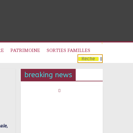
RE
PATRIMOINE
SORTIES FAMILLES
breaking news
ale,