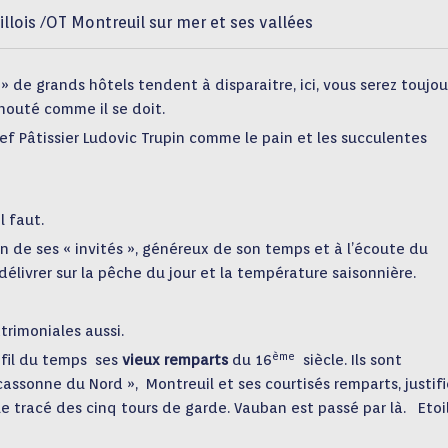
llois /OT Montreuil sur mer et ses vallées
 » de grands hôtels tendent à disparaitre, ici, vous serez toujou
houté comme il se doit.
ef Pâtissier Ludovic Trupin comme le pain et les succulentes
l faut.
n de ses « invités », généreux de son temps et à l’écoute du
livrer sur la pêche du jour et la température saisonnière.
trimoniales aussi.
ème
 fil du temps ses
vieux remparts
du 16
siècle. Ils sont
assonne du Nord », Montreuil et ses courtisés remparts, justif
le tracé des cinq tours de garde. Vauban est passé par là. Etoi