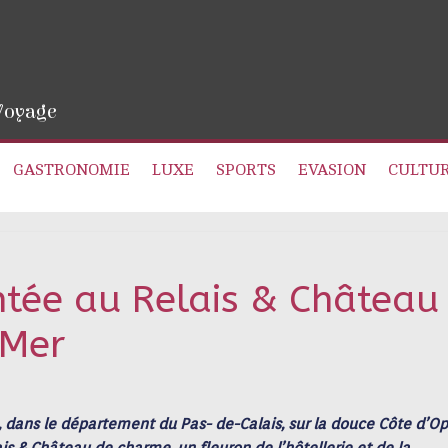
 Voyage
GASTRONOMIE
LUXE
SPORTS
EVASION
CULTU
tée au Relais & Château
-Mer
 dans le département du Pas- de-Calais, sur la douce Côte d’Op