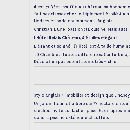
Il est
ch’ti
et insuffle au Château sa bonhomie, 
fait ses classes chez le triplement étoilé Ala
Lindsey et parle couramment l’Anglais.
Christian a une passion : la cuisine. Mais aussi
L’Hôtel Relais Château, 4 étoiles élégant
Elégant et soigné, l’Hôtel est à taille humaine
10 Chambres toutes différentes. Confort majus
Décoration pas ostentatoire, très « chic
style anglais », mobilier et design que Lindse
Un jardin fleuri et arboré sur ½ hectare entou
d’échec invite au lâcher-prise. Et en après-mi
dans la piscine extérieure chauffée.