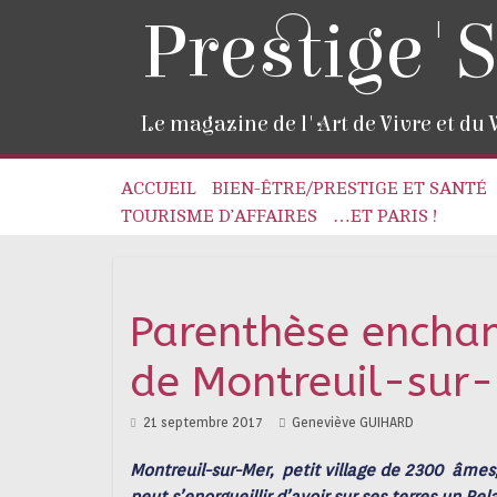
Prestige'S
Le magazine de l'Art de Vivre et du
ACCUEIL
BIEN-ÊTRE/PRESTIGE ET SANTÉ
TOURISME D’AFFAIRES
…ET PARIS !
Parenthèse enchan
de Montreuil-sur
21 septembre 2017
Geneviève GUIHARD
Montreuil-sur-Mer, petit village de 2300 âmes,