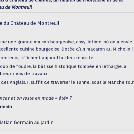
lais & Château de charme, un fleuron de l’hôtellerie et de la
au de Montreuil
.
e du Château de Montreuil
’une une grande maison bourgeoise, cosy, intime, où on a envie
xcellente cuisine bourgeoise. Dotée d’un macaron au Michelin !
directeurs, affichent aujourd’hui leur réussite.
oup de foudre, la bâtisse historique tombée en léthargie, a
mbreux mois de travaux.
 des Anglais. Il suffit de traverser le Tunnel sous la Manche tou
ances et on reste en mode « été» ?
ermain
istian Germain au jardin