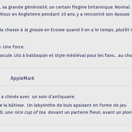
sa grande générosité, un certain flegme britannique. Normal. I
in Roux en Angleterre pendant 10 ans, y a rencontré son épouse
 la chasse à
la grouse
en Ecosse quand il en a le temps…plutôt r
. Une force.
cule. Lits à baldaquin et style médiéval pour les fans… au cho
AppleMark
y a chinés avec un soin d’antiquaire.
re la bâtisse. Un labyrinthe de buis apaisant en forme de jeu
di, une
nice cup of tea
devant un parterre fleuri, avant un plo