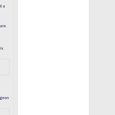
l a
are.
ix.
ngeon