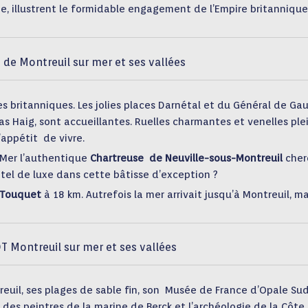
, illustrent le formidable engagement de l’Empire britannique
T de Montreuil sur mer et ses vallées
es britanniques. Les jolies places Darnétal et du Général de Gau
s Haig, sont accueillantes. Ruelles charmantes et venelles ple
’appétit de vivre.
-Mer l’authentique
Chartreuse de Neuville-sous-Montreuil
cher
tel de luxe dans cette bâtisse d’exception ?
Touquet
à 18 km. Autrefois la mer arrivait jusqu’à Montreuil, ma
T Montreuil sur mer et ses vallées
euil, ses plages de sable fin, son Musée de France d’Opale Sud
 des peintres de la marine de Berck et l’archéologie de la Côte