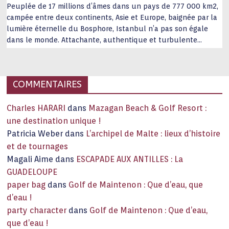
Peuplée de 17 millions d’âmes dans un pays de 777 000 km2,
campée entre deux continents, Asie et Europe, baignée par la
lumière éternelle du Bosphore, Istanbul n’a pas son égale
dans le monde. Attachante, authentique et turbulente
capitale historique Son look, sa culture, ses monuments, sa
joie de vivre étonnent. Exit … monotonie et
…
COMMENTAIRES
Charles HARARI
dans
Mazagan Beach & Golf Resort :
une destination unique !
Patricia Weber
dans
L’archipel de Malte : lieux d’histoire
et de tournages
Magali Aime
dans
ESCAPADE AUX ANTILLES : La
GUADELOUPE
paper bag
dans
Golf de Maintenon : Que d’eau, que
d’eau !
party character
dans
Golf de Maintenon : Que d’eau,
que d’eau !