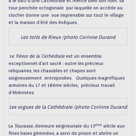
a le bâti d’une Cathédrale et mérite bien son nom. Sa
tour penchée octogonale par laquelle on accède au
clocher donne une vue imprenable sur tout le village
et la maison d’été des évêques.
Les toits de Rieux /photo Corinne Durand
Le
Trésor de la Cathédrale
est un ensemble
exceptionnel d’art sacré : outre les précieux
reliquaires, les chasubles et chapes sont
soigneusement entreposées. Quelques magnifiques
armoires du 17 et 18ème siècles, précieux travail
d’ébénistes.
Les orgues de la Cathédrale /photo Corinne Durand
ème
La
Tourasse,
demeure seigneuriale du 13
siècle aux
fines baies géminées, a servi de prison et abrite un