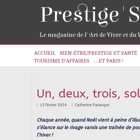
Prestige'S
Le magazine de l'Art de Vivre et du
ACCUEIL
BIEN-ÊTRE/PRESTIGE ET SANTÉ
TOURISME D’AFFAIRES
…ET PARIS !
Un, deux, trois, sol
13 février 2024
Catherine Paranque
Chaque année, quand Noël vient à peine d’illum
s’élance sur le rivage varois une traînée de p
l’hiver !