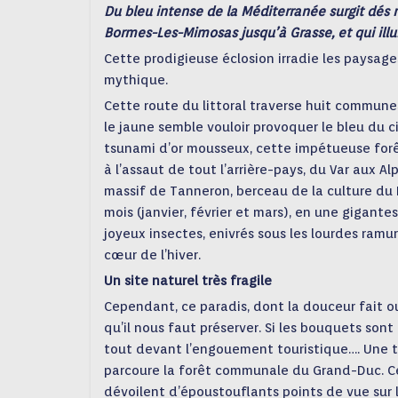
Du bleu intense de la Méditerranée surgit dés
Bormes-Les-Mimosas jusqu’à Grasse, et qui ill
Cette prodigieuse éclosion irradie les paysages
mythique.
Cette route du littoral traverse huit commun
le jaune semble vouloir provoquer le bleu du ci
tsunami d’or mousseux, cette impétueuse forêt 
à l’assaut de tout l’arrière-pays, du Var aux Al
massif de Tanneron, berceau de la culture du M
mois (janvier, février et mars), en une gigant
joyeux insectes, enivrés sous les lourdes ramu
cœur de l’hiver.
Un site naturel très fragile
Cependant, ce paradis, dont la douceur fait ou
qu’il nous faut préserver. Si les bouquets sont
tout devant l’engouement touristique…. Une t
parcoure la forêt communale du Grand-Duc. Ce
dévoilent d’époustouflants points de vue sur l