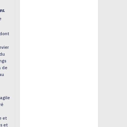
es.
e
 dont
nvier
 du
ongs
à de
au
agile
ré
e et
s et