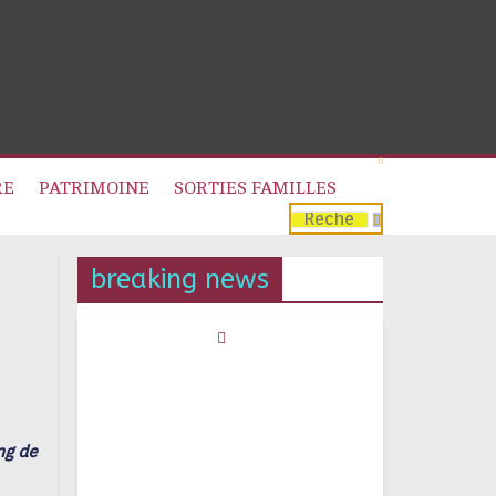
RE
PATRIMOINE
SORTIES FAMILLES
breaking news
ng de