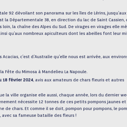
ntale 92 dévoilant son panorama sur les îles de Lérins, jusqu’aux
t la Départementale 38, en direction du lac de Saint Cassien, 
us loin, la chaîne des Alpes du Sud. De virages en virages elle m
ainsi qu’aux nombreux apiculteurs dont les abeilles font leur mi
es Acacias, c’est d’Australie qu’elle nous est arrivée, aux environ
e la Fête du Mimosa à Mandelieu La Napoule.
u 18 février 2024
, avis aux amateurs de chars fleuris et autres
e la ville organise elle aussi, chaque année, lors du dernier we
évènement nécessite 12 tonnes de ces petits pompons jaunes et
aine de chars. Et comme il se doit, pompon pour pompons, le po
, avec sa fameuse bataille des fleurs !