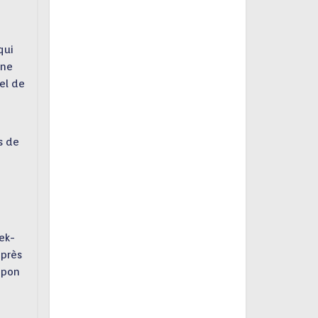
qui
ène
el de
s de
ek-
 près
mpon