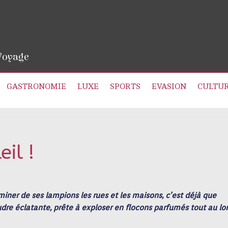
 Voyage
GASTRONOMIE
LUXE
SPORTS
EVASION
CULTU
eil !
iner de ses lampions les rues et les maisons, c’est déjà que
oudre éclatante, prête à exploser en flocons parfumés tout au lo