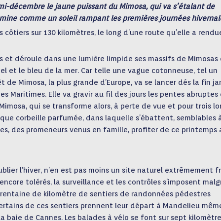
 mi-décembre le jaune puissant du Mimosa, qui va s’étalant de
umine comme un soleil rampant les premières journées hivernal
 côtiers sur 130 kilomètres, le long d’une route qu’elle a rendu
es et déroule dans une lumière limpide ses massifs de Mimosas
el et le bleu de la mer. Car telle une vague cotonneuse, tel un
de Mimosa, la plus grande d’Europe, va se lancer dés la fin ja
pes Maritimes. Elle va gravir au fil des jours les pentes abruptes
imosa, qui se transforme alors, à perte de vue et pour trois l
esque corbeille parfumée, dans laquelle s’ébattent, semblables 
res, des promeneurs venus en famille, profiter de ce printemps 
blier l’hiver, n’en est pas moins un site naturel extrêmement fr
 encore tolérés, la surveillance et les contrôles s’imposent malg
rentaine de kilomètre de sentiers de randonnées pédestres
rtains de ces sentiers prennent leur départ à Mandelieu mêm
a baie de Cannes. Les balades à vélo se font sur sept kilomètre